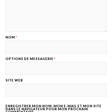
NOM
*
OPTIONS DE MESSAGERIE
*
SITE WEB
ENREGISTRER MON NOM, MON E-MAIL ET MON SITE
DANS LE NAVIGATEUR POUR MON PROCHAIN
COMMENTAIRE.